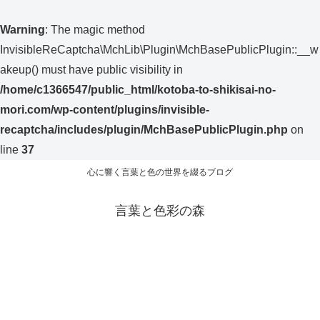
Warning
: The magic method
InvisibleReCaptcha\MchLib\Plugin\MchBasePublicPlugin::__w
akeup() must have public visibility in
/home/c1366547/public_html/kotoba-to-shikisai-no-
mori.com/wp-content/plugins/invisible-
recaptcha/includes/plugin/MchBasePublicPlugin.php
on
line
37
心に響く言葉と色の世界を綴るブログ
言葉と色彩の森